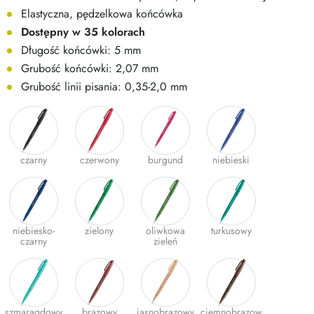
Elastyczna, pędzelkowa końcówka
Dostępny w 35 kolorach
Długość końcówki: 5 mm
Grubość końcówki: 2,07 mm
Grubość linii pisania: 0,35-2,0 mm
czarny
czerwony
burgund
niebieski
niebiesko-
zielony
oliwkowa
turkusowy
czarny
zieleń
szmaragdowy
brązowy
jasnobrązowy
ciemnobrązow