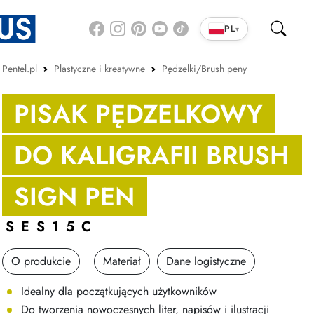
PL
▾
Pentel.pl
Plastyczne i kreatywne
Pędzelki/Brush peny
PISAK PĘDZELKOWY
DO KALIGRAFII BRUSH
SIGN PEN
SES15C
O produkcie
Materiał
Dane logistyczne
Idealny dla początkujących użytkowników
Do tworzenia nowoczesnych liter, napisów i ilustracji