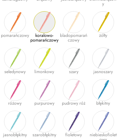
y
pomarańczowy
koralowo-
bladopomarań
żółty
pomarańczowy
czowy
seledynowy
limonkowy
szary
jasnoszary
różowy
purpurowy
pudrowy róż
błękitny
jasnobłękitny
szarobłękitny
fioletowy
niebieskofiolet
owy