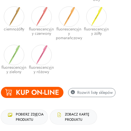
ciemnożółty
fluorescencyjn
fluorescencyjn
fluorescencyjn
y czerwony
y
y żółty
pomarańczowy
fluorescencyjn
fluorescencyjn
y zielony
y różowy
KUP ON-LINE
Rozwiń
listę sklepów
POBIERZ ZDJĘCIA
ZOBACZ KARTĘ
PRODUKTU
PRODUKTU