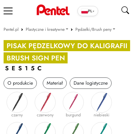
PL
▾
Pentel.pl
Plastyczne i kreatywne
Pędzelki/Brush peny
Produkty szkolno-biurowe
Pastele
PISAK PĘDZELKOWY DO KALIGRAFII
Cienkopisy i pióra ENERGEL
Kredki
BRUSH SIGN PEN
Długopisy
Akwarelowe
SES15C
Wkłady
Farby
O produkcie
Materiał
Dane logistyczne
Markery
Pędzelki/Brush peny
Zakreślacze
Zestawy kreatywne
Cienkopisy i Kaligrafia
Inne
czarny
czerwony
burgund
niebieski
Korektory
Ołówki i grafity