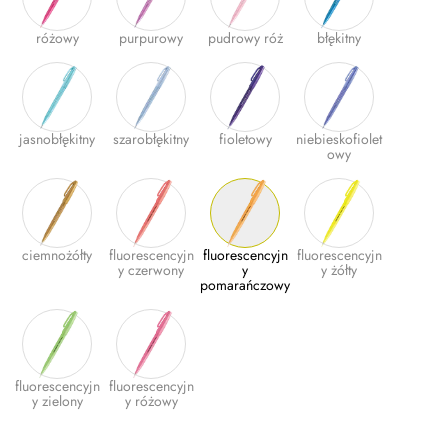
Plus
różowy
purpurowy
pudrowy róż
błękitny
jasnobłękitny
szarobłękitny
fioletowy
niebieskofiolet
owy
ciemnożółty
fluorescencyjn
fluorescencyjn
fluorescencyjn
y czerwony
y
y żółty
pomarańczowy
fluorescencyjn
fluorescencyjn
y zielony
y różowy