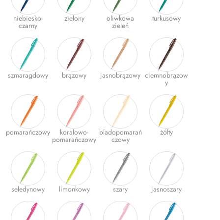
Gumki
niebiesko-
zielony
oliwkowa
turkusowy
czarny
zieleń
Kleje
Plastyczne i kreatywne
Organizacja dokumentów
szmaragdowy
brązowy
jasnobrązowy
ciemnobrązow
y
Produkty upominkowe
EKO-RECYCOLOGY
Wyprawka szkolna
pomarańczowy
koralowo-
bladopomarań
żółty
pomarańczowy
czowy
Nożyczki
Zszywacze | Zszywki
Kamuflaż dokumentów
seledynowy
limonkowy
szary
jasnoszary
Zero Max Teczka Skoroszytowa