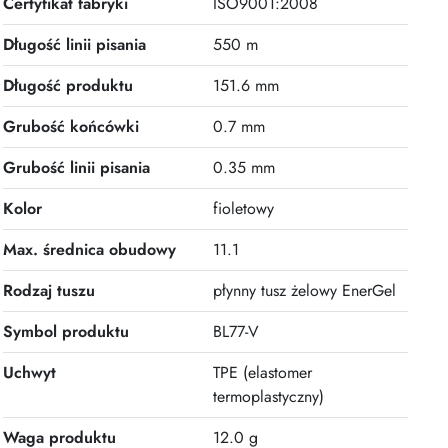
Certyfikat fabryki
ISO9001:2008
Długość linii pisania
550 m
Długość produktu
151.6 mm
Grubość końcówki
0.7 mm
Grubość linii pisania
0.35 mm
Kolor
fioletowy
Max. średnica obudowy
11.1
Rodzaj tuszu
płynny tusz żelowy EnerGel
Symbol produktu
BL77-V
Uchwyt
TPE (elastomer
termoplastyczny)
Waga produktu
12.0 g