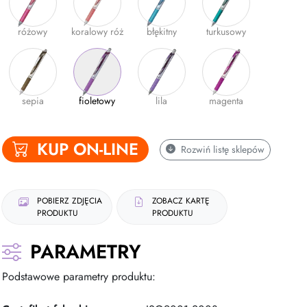
różowy
koralowy róż
błękitny
turkusowy
sepia
fioletowy
lila
magenta
KUP ON-LINE
Rozwiń
listę sklepów
POBIERZ ZDJĘCIA
ZOBACZ KARTĘ
PRODUKTU
PRODUKTU
PARAMETRY
Podstawowe parametry produktu: