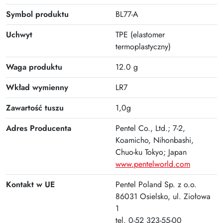
Symbol produktu
BL77-A
Uchwyt
TPE (elastomer
termoplastyczny)
Waga produktu
12.0 g
Wkład wymienny
LR7
Zawartość tuszu
1,0g
Adres Producenta
Pentel Co., Ltd.; 7-2,
Koamicho, Nihonbashi,
Chuo-ku Tokyo; Japan
www.pentelworld.com
Kontakt w UE
Pentel Poland Sp. z o.o.
86031 Osielsko, ul. Ziołowa
1
tel. 0-52 323-55-00