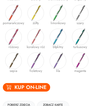
Gumki
Kleje
pomarańczowy
żółty
limonkowy
szary
Plastyczne i kreatywne
Organizacja dokumentów
Produkty upominkowe
różowy
koralowy róż
błękitny
turkusowy
EKO-RECYCOLOGY
Wyprawka szkolna
Nożyczki
sepia
fioletowy
lila
magenta
Zszywacze | Zszywki
KUP ON-LINE
Kamuflaż dokumentów
Zero Max Teczka Skoroszytowa
POBIERZ ZDJĘCIA
ZOBACZ KARTĘ