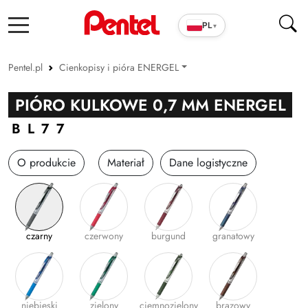
PL
▾
Pentel.pl
Cienkopisy i pióra ENERGEL
Produkty szkolno-biurowe
PIÓRO KULKOWE 0,7 MM ENERGEL
Cienkopisy i pióra ENERGEL
BL77
Długopisy
O produkcie
Materiał
Dane logistyczne
Wkłady
Markery
Zakreślacze
czarny
czerwony
burgund
granatowy
Cienkopisy i Kaligrafia
Korektory
Ołówki i grafity
niebieski
zielony
ciemnozielony
brązowy