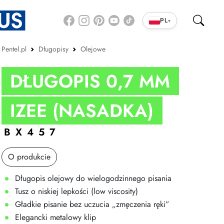
PL
▾
Pentel.pl
Długopisy
Olejowe
DŁUGOPIS 0,7 MM
IZEE (NASADKA)
BX457
O produkcie
Długopis olejowy do wielogodzinnego pisania
Tusz o niskiej lepkości (low viscosity)
Gładkie pisanie bez uczucia „zmęczenia ręki”
Elegancki metalowy klip