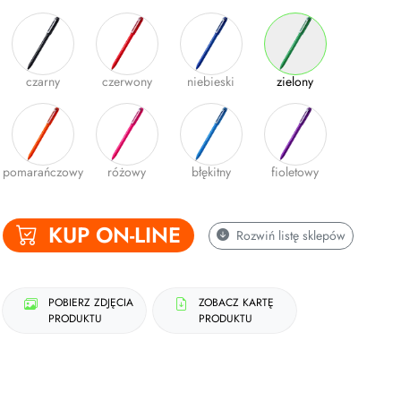
czarny
czerwony
niebieski
zielony
pomarańczowy
różowy
błękitny
fioletowy
KUP ON-LINE
Rozwiń
listę sklepów
POBIERZ ZDJĘCIA
ZOBACZ KARTĘ
PRODUKTU
PRODUKTU