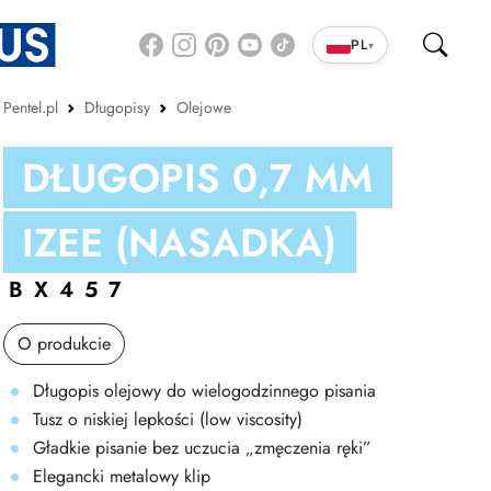
PL
▾
Pentel.pl
Długopisy
Olejowe
DŁUGOPIS 0,7 MM
IZEE (NASADKA)
BX457
O produkcie
Długopis olejowy do wielogodzinnego pisania
Tusz o niskiej lepkości (low viscosity)
Gładkie pisanie bez uczucia „zmęczenia ręki”
Elegancki metalowy klip