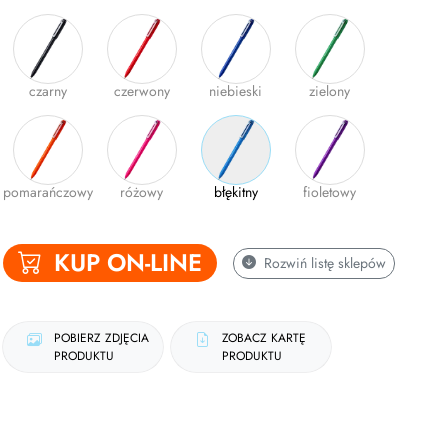
czarny
czerwony
niebieski
zielony
pomarańczowy
różowy
błękitny
fioletowy
KUP ON-LINE
Rozwiń
listę sklepów
POBIERZ ZDJĘCIA
ZOBACZ KARTĘ
PRODUKTU
PRODUKTU