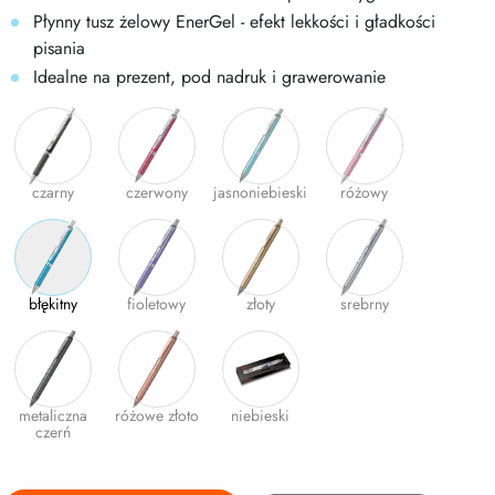
Płynny tusz żelowy EnerGel - efekt lekkości i gładkości
pisania
Idealne na prezent, pod nadruk i grawerowanie
czarny
czerwony
jasnoniebieski
różowy
błękitny
fioletowy
złoty
srebrny
metaliczna
różowe złoto
niebieski
czerń