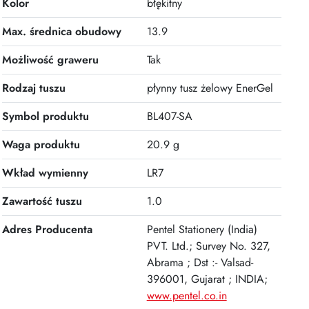
Kolor
błękitny
Max. średnica obudowy
13.9
Możliwość graweru
Tak
Rodzaj tuszu
płynny tusz żelowy EnerGel
Symbol produktu
BL407-SA
Waga produktu
20.9 g
Wkład wymienny
LR7
Zawartość tuszu
1.0
Adres Producenta
Pentel Stationery (India)
PVT. Ltd.; Survey No. 327,
Abrama ; Dst :- Valsad-
396001, Gujarat ; INDIA;
www.pentel.co.in