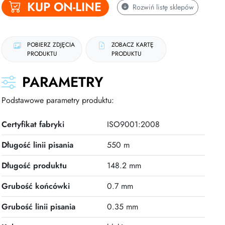
KUP ON-LINE
Rozwiń
listę sklepów
POBIERZ ZDJĘCIA
ZOBACZ KARTĘ
PRODUKTU
PRODUKTU
PARAMETRY
Podstawowe parametry produktu:
Certyfikat fabryki
ISO9001:2008
Długość linii pisania
550 m
Długość produktu
148.2 mm
Grubość końcówki
0.7 mm
Grubość linii pisania
0.35 mm