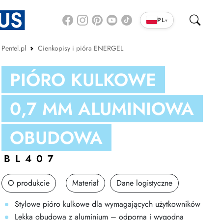
PL
▾
Pentel.pl
Cienkopisy i pióra ENERGEL
PIÓRO KULKOWE
0,7 MM ALUMINIOWA
OBUDOWA
BL407
O produkcie
Materiał
Dane logistyczne
Stylowe pióro kulkowe dla wymagających użytkowników
Lekka obudowa z aluminium – odporna i wygodna