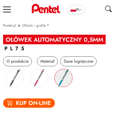
PL
▾
Pentel.pl
Ołówki i grafity
Produkty szkolno-biurowe
OŁÓWEK AUTOMATYCZNY 0,5MM
Cienkopisy i pióra ENERGEL
PL75
Długopisy
O produkcie
Materiał
Dane logistyczne
Wkłady
Markery
Zakreślacze
Cienkopisy i Kaligrafia
KUP ON-LINE
Korektory
Ołówki i grafity