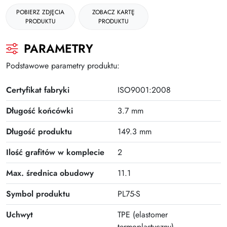
POBIERZ ZDJĘCIA
ZOBACZ KARTĘ
Gumki
PRODUKTU
PRODUKTU
Kleje
PARAMETRY
Plastyczne i kreatywne
Podstawowe parametry produktu:
Organizacja dokumentów
Certyfikat fabryki
ISO9001:2008
Produkty upominkowe
Długość końcówki
3.7 mm
EKO-RECYCOLOGY
Długość produktu
149.3 mm
Wyprawka szkolna
Nożyczki
Ilość grafitów w komplecie
2
Zszywacze | Zszywki
Max. średnica obudowy
11.1
Kamuflaż dokumentów
Symbol produktu
PL75-S
Zero Max Teczka Skoroszytowa
Uchwyt
TPE (elastomer
termoplastyczny)