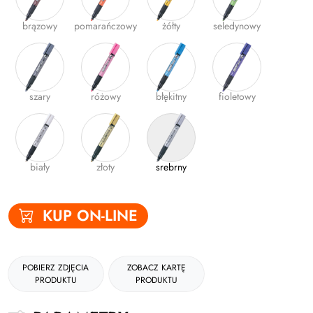
Gumki
brązowy
pomarańczowy
żółty
seledynowy
Kleje
Plastyczne i kreatywne
szary
różowy
błękitny
fioletowy
Organizacja dokumentów
Produkty upominkowe
EKO-RECYCOLOGY
biały
złoty
srebrny
Wyprawka szkolna
Nożyczki
KUP ON-LINE
Zszywacze | Zszywki
Kamuflaż dokumentów
POBIERZ ZDJĘCIA
ZOBACZ KARTĘ
PRODUKTU
PRODUKTU
Zero Max Teczka Skoroszytowa