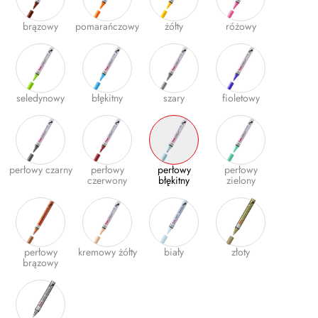
Gumki
brązowy
pomarańczowy
żółty
różowy
Kleje
Plastyczne i kreatywne
seledynowy
błękitny
szary
fioletowy
Organizacja dokumentów
Produkty upominkowe
EKO-RECYCOLOGY
perłowy czarny
perłowy
perłowy
perłowy
czerwony
błękitny
zielony
Wyprawka szkolna
Nożyczki
Zszywacze | Zszywki
perłowy
kremowy żółty
biały
złoty
brązowy
Kamuflaż dokumentów
Zero Max Teczka Skoroszytowa