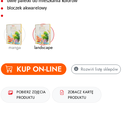
dwie paletki do mieszkania kolorów
bloczek akwarelowy
manga
landscape
KUP ON-LINE
Rozwiń
listę sklepów
POBIERZ ZDJĘCIA
ZOBACZ KARTĘ
PRODUKTU
PRODUKTU