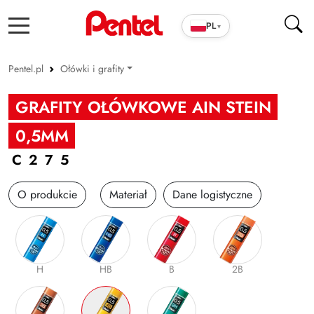
PL
▾
Pentel.pl
Ołówki i grafity
Produkty szkolno-biurowe
GRAFITY OŁÓWKOWE AIN STEIN
Cienkopisy i pióra ENERGEL
0,5MM
Długopisy
C275
Wkłady
O produkcie
Materiał
Dane logistyczne
Markery
Zakreślacze
Cienkopisy i Kaligrafia
H
HB
B
2B
Korektory
Ołówki i grafity