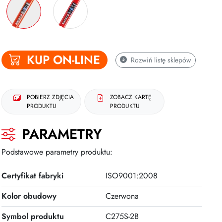
KUP ON-LINE
Rozwiń
listę sklepów
POBIERZ ZDJĘCIA
ZOBACZ KARTĘ
PRODUKTU
PRODUKTU
PARAMETRY
Podstawowe parametry produktu:
Certyfikat fabryki
ISO9001:2008
Kolor obudowy
Czerwona
Symbol produktu
C275S-2B