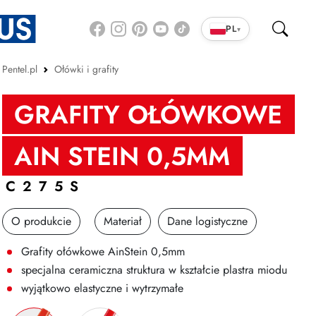
PL
▾
Pentel.pl
Ołówki i grafity
GRAFITY OŁÓWKOWE
AIN STEIN 0,5MM
C275S
O produkcie
Materiał
Dane logistyczne
Grafity ołówkowe AinStein 0,5mm
specjalna ceramiczna struktura w kształcie plastra miodu
wyjątkowo elastyczne i wytrzymałe