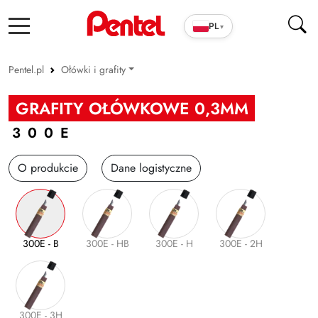
PL
▾
Pentel.pl
Ołówki i grafity
Produkty szkolno-biurowe
GRAFITY OŁÓWKOWE 0,3MM
Cienkopisy i pióra ENERGEL
300E
Długopisy
O produkcie
Dane logistyczne
Wkłady
Markery
Zakreślacze
300E - B
300E - HB
300E - H
300E - 2H
Cienkopisy i Kaligrafia
Korektory
Ołówki i grafity
300E - 3H