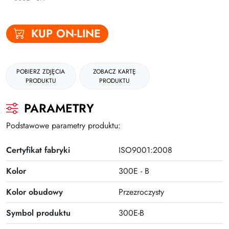
Gumki
KUP ON-LINE
Kleje
Plastyczne i kreatywne
POBIERZ ZDJĘCIA
ZOBACZ KARTĘ
Organizacja dokumentów
PRODUKTU
PRODUKTU
Produkty upominkowe
PARAMETRY
EKO-RECYCOLOGY
Podstawowe parametry produktu:
Wyprawka szkolna
Certyfikat fabryki
ISO9001:2008
Nożyczki
Kolor
300E - B
Zszywacze | Zszywki
Kolor obudowy
Przezroczysty
Kamuflaż dokumentów
Zero Max Teczka Skoroszytowa
Symbol produktu
300E-B