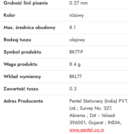
Plus
Grubość linii pisania
0.27 mm
Kolor
różowy
Max. średnica obudowy
8.1
Rodzaj tuszu
olejowy
Symbol produktu
BK77-P
Waga produktu
8.4 g
Wkład wymienny
BKL77
Zawartość tuszu
0.3
Adres Producenta
Pentel Stationery (India) PVT.
Ltd.; Survey No. 327,
Abrama ; Dst :- Valsad-
396001, Gujarat ; INDIA;
www.pentel.co.in