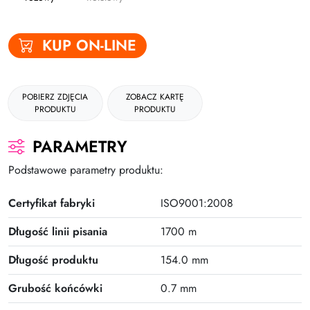
Gumki
KUP ON-LINE
Kleje
Plastyczne i kreatywne
POBIERZ ZDJĘCIA
ZOBACZ KARTĘ
Organizacja dokumentów
PRODUKTU
PRODUKTU
Produkty upominkowe
PARAMETRY
EKO-RECYCOLOGY
Podstawowe parametry produktu:
Wyprawka szkolna
Certyfikat fabryki
ISO9001:2008
Nożyczki
Długość linii pisania
1700 m
Zszywacze | Zszywki
Długość produktu
154.0 mm
Kamuflaż dokumentów
Zero Max Teczka Skoroszytowa
Grubość końcówki
0.7 mm