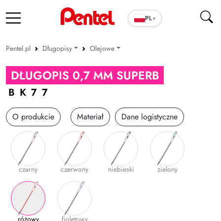
PL
▾
Pentel.pl
Długopisy
Olejowe
Produkty szkolno-biurowe
Olejowe
DŁUGOPIS 0,7 MM SUPERB
Cienkopisy i pióra ENERGEL
Żelowe
BK77
Długopisy
O produkcie
Materiał
Dane logistyczne
Wkłady
Markery
Zakreślacze
czarny
czerwony
niebieski
zielony
Cienkopisy i Kaligrafia
Korektory
Ołówki i grafity
różowy
fioletowy