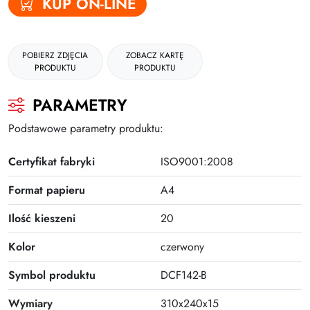
KUP ON-LINE
Gumki
Kleje
POBIERZ ZDJĘCIA
ZOBACZ KARTĘ
PRODUKTU
PRODUKTU
Plastyczne i kreatywne
Organizacja dokumentów
PARAMETRY
Produkty upominkowe
Podstawowe parametry produktu:
EKO-RECYCOLOGY
Certyfikat fabryki
ISO9001:2008
Wyprawka szkolna
Format papieru
A4
Nożyczki
Ilość kieszeni
20
Zszywacze | Zszywki
Kolor
czerwony
Kamuflaż dokumentów
Symbol produktu
DCF142-B
Zero Max Teczka Skoroszytowa
Wymiary
310x240x15