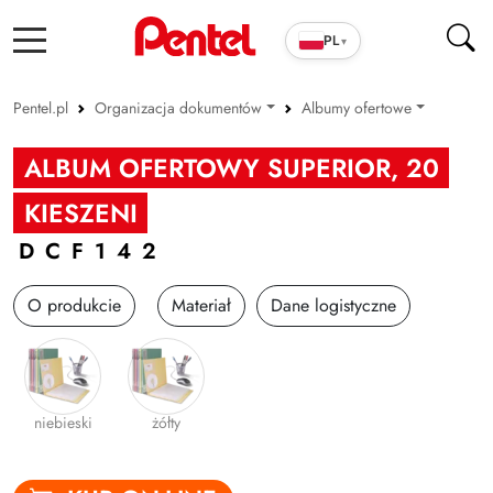
PL
▾
Pentel.pl
Organizacja dokumentów
Albumy ofertowe
Produkty szkolno-biurowe
Teczki
ALBUM OFERTOWY SUPERIOR, 20
Cienkopisy i pióra ENERGEL
Koperty
KIESZENI
Długopisy
Albumy ofertowe
DCF142
Wkłady
Koszulki na dokume
O produkcie
Materiał
Dane logistyczne
Markery
Skoroszyty prezenta
Zakreślacze
Systemy harmonijko
Cienkopisy i Kaligrafia
niebieski
żółty
Korektory
Ołówki i grafity