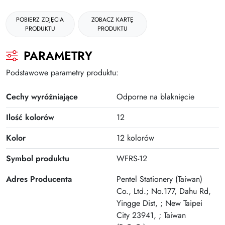
Gumki
POBIERZ ZDJĘCIA
ZOBACZ KARTĘ
PRODUKTU
PRODUKTU
Kleje
Plastyczne i kreatywne
PARAMETRY
Organizacja dokumentów
Podstawowe parametry produktu:
Produkty upominkowe
Cechy wyróżniające
Odporne na blaknięcie
EKO-RECYCOLOGY
Ilość kolorów
12
Wyprawka szkolna
Kolor
12 kolorów
Nożyczki
Symbol produktu
WFRS-12
Zszywacze | Zszywki
Adres Producenta
Pentel Stationery (Taiwan)
Kamuflaż dokumentów
Co., Ltd.; No.177, Dahu Rd,
Yingge Dist, ; New Taipei
Zero Max Teczka Skoroszytowa
City 23941, ; Taiwan