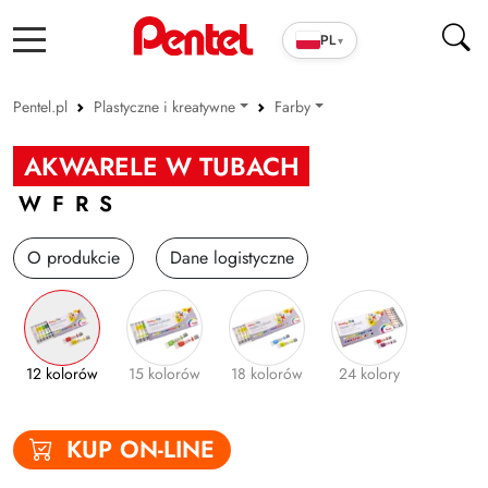
PL
▾
Pentel.pl
Plastyczne i kreatywne
Farby
Produkty szkolno-biurowe
Pastele
AKWARELE W TUBACH
Cienkopisy i pióra ENERGEL
Kredki
WFRS
Długopisy
Akwarelowe
O produkcie
Dane logistyczne
Wkłady
Farby
Markery
Pędzelki/Brush peny
Zakreślacze
Zestawy kreatywne
12 kolorów
15 kolorów
18 kolorów
24 kolory
Cienkopisy i Kaligrafia
Inne
Korektory
KUP ON-LINE
Ołówki i grafity