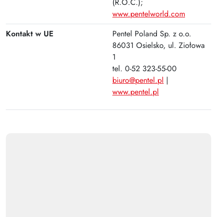
(R.O.C.);
Plus
www.pentelworld.com
Kontakt w UE
Pentel Poland Sp. z o.o.
86031 Osielsko, ul. Ziołowa
1
tel. 0-52 323-55-00
biuro@pentel.pl
|
www.pentel.pl