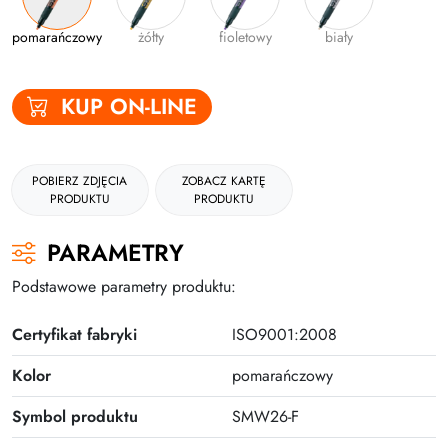
Gumki
pomarańczowy
żółty
fioletowy
biały
Kleje
KUP ON-LINE
Plastyczne i kreatywne
Organizacja dokumentów
Produkty upominkowe
POBIERZ ZDJĘCIA
ZOBACZ KARTĘ
PRODUKTU
PRODUKTU
EKO-RECYCOLOGY
PARAMETRY
Wyprawka szkolna
Podstawowe parametry produktu:
Nożyczki
Certyfikat fabryki
ISO9001:2008
Zszywacze | Zszywki
Kolor
pomarańczowy
Kamuflaż dokumentów
Zero Max Teczka Skoroszytowa
Symbol produktu
SMW26-F