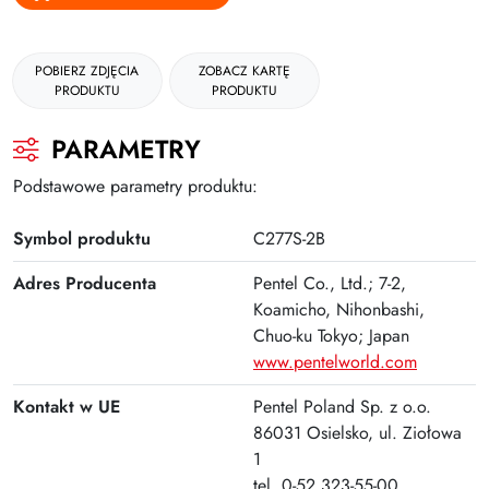
Gumki
Kleje
POBIERZ ZDJĘCIA
ZOBACZ KARTĘ
PRODUKTU
PRODUKTU
Plastyczne i kreatywne
PARAMETRY
Organizacja dokumentów
Podstawowe parametry produktu:
Produkty upominkowe
Symbol produktu
C277S-2B
EKO-RECYCOLOGY
Adres Producenta
Pentel Co., Ltd.; 7-2,
Wyprawka szkolna
Koamicho, Nihonbashi,
Nożyczki
Chuo-ku Tokyo; Japan
www.pentelworld.com
Zszywacze | Zszywki
Kontakt w UE
Pentel Poland Sp. z o.o.
Kamuflaż dokumentów
86031 Osielsko, ul. Ziołowa
Zero Max Teczka Skoroszytowa
1
tel. 0-52 323-55-00