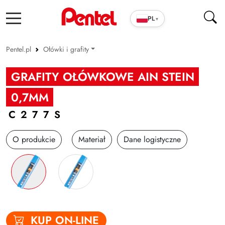
PL
▾
Pentel.pl
Ołówki i grafity
Produkty szkolno-biurowe
GRAFITY OŁÓWKOWE AIN STEIN
Cienkopisy i pióra ENERGEL
0,7MM
Długopisy
C277S
Wkłady
O produkcie
Materiał
Dane logistyczne
Markery
Zakreślacze
Cienkopisy i Kaligrafia
Korektory
KUP ON-LINE
Ołówki i grafity