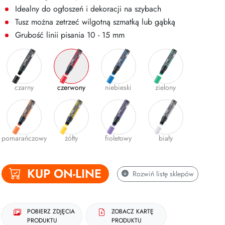
Idealny do ogłoszeń i dekoracji na szybach
Tusz można zetrzeć wilgotną szmatką lub gąbką
Grubość linii pisania 10 - 15 mm
czarny
czerwony
niebieski
zielony
pomarańczowy
żółty
fioletowy
biały
KUP ON-LINE
Rozwiń
listę sklepów
POBIERZ ZDJĘCIA
ZOBACZ KARTĘ
PRODUKTU
PRODUKTU