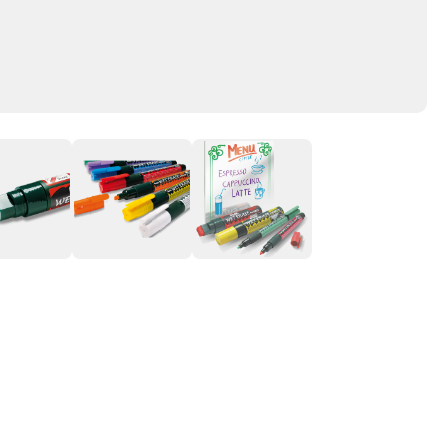
 restauratorów (do ekspozycji menu), przedsiębiorców,
 po wyschnięciu jest odporny na lekkie opady deszczu.
szkle i szybach. Dostępny w 8 kolorach tuszu: czarnym,
fioletowym, białym.
NOŻYCZKI
WKŁADY
ZSZYWACZE | ZSZYWKI
MARKERY
KAMUFL