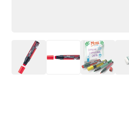
O PRODUKCIE
Marker kredowy z grubą końcówką. Produkt wybierany przez
właścicieli barów, sklepów i komisów samochodowych. Tusz
Idealny do wykonywania ozdób i dekoracji świątecznych na 
czerwonym, niebieskim, zielonym, pomarańczowym, żółtym, 
CIENKOPISY I PIÓRA ENERGEL
KOREKTORY W TAŚMIE PLUS
DŁUGOPISY
KLEJE W TAŚMIE