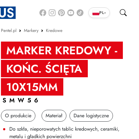
PL
▾
Pentel.pl
Markery
Kredowe
MARKER KREDOWY -
KOŃC. ŚCIĘTA
10X15MM
SMW56
O produkcie
Materiał
Dane logistyczne
Do szkła, nieporowatych tablic kredowych, ceramiki,
metalu i gładkich powierzchni