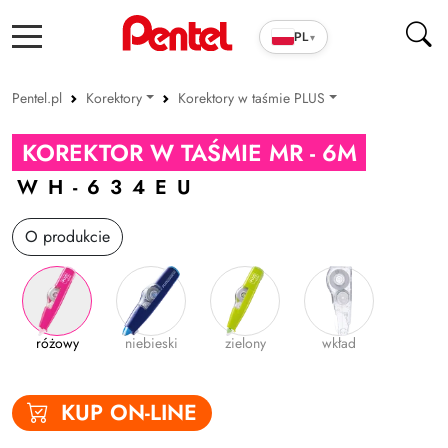
PL
▾
Pentel.pl
Korektory
Korektory w taśmie PLUS
Produkty szkolno-biurowe
W płynie
KOREKTOR W TAŚMIE MR - 6M
Cienkopisy i pióra ENERGEL
W taśmie
WH-634EU
Długopisy
Korektory w taśmie PLUS
O produkcie
Wkłady
Markery
Zakreślacze
różowy
niebieski
zielony
wkład
Cienkopisy i Kaligrafia
Korektory
KUP ON-LINE
Ołówki i grafity