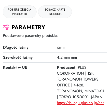
Gumki
POBIERZ ZDJĘCIA
ZOBACZ KARTĘ
PRODUKTU
PRODUKTU
Kleje
Plastyczne i kreatywne
PARAMETRY
Organizacja dokumentów
Podstawowe parametry produktu:
Produkty upominkowe
Długość taśmy
6m m
EKO-RECYCOLOGY
Szerokość taśmy
4.2 mm mm
Wyprawka szkolna
Kontakt w UE
Producent:
PLUS
COROPRATION | 12F,
Nożyczki
TORANOMON TOWERS
Zszywacze | Zszywki
OFFICE | 4-1-28,
TORANOMON, MINATO-KU
Kamuflaż dokumentów
| TOKYO 105-0001, JAPAN |
Zero Max Teczka Skoroszytowa
https://bungu.plus.co.jp/en/