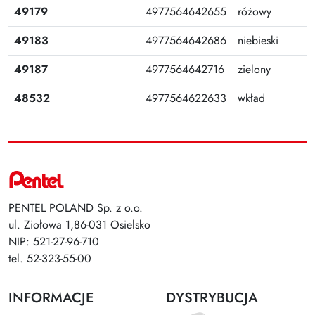
49179
4977564642655
różowy
49183
4977564642686
niebieski
49187
4977564642716
zielony
48532
4977564622633
wkład
PENTEL POLAND Sp. z o.o.
ul. Ziołowa 1,86-031 Osielsko
NIP: 521-27-96-710
tel. 52-323-55-00
INFORMACJE
DYSTRYBUCJA