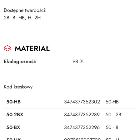
Plus
Dostępne twardości:
2B, B, HB, H, 2H
MATERIAŁ
Ekologiczność
98 %
Kod kreskowy
50-HB
3474377352302
50-HB
50-2BX
3474377352289
50 - 2B
50-BX
3474377352296
50 - B