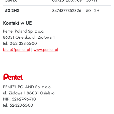
50-HX
0072512007709
50 - H
50-2HX
3474377352326
50 - 2H
Kontakt w UE
Pentel Poland Sp. z o.o.
86031 Osielsko, ul. Ziołowa 1
tel. 0-52 323-55-00
biuro@pentel.pl
|
www.pentel.pl
PENTEL POLAND Sp. z o.o.
ul. Ziołowa 1,86-031 Osielsko
NIP: 521-27-96-710
tel. 52-323-55-00