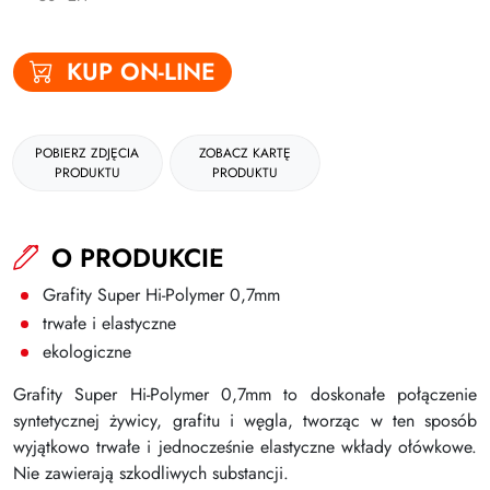
Gumki
KUP ON-LINE
Kleje
Plastyczne i kreatywne
POBIERZ ZDJĘCIA
ZOBACZ KARTĘ
Organizacja dokumentów
PRODUKTU
PRODUKTU
Produkty upominkowe
EKO-RECYCOLOGY
O PRODUKCIE
Wyprawka szkolna
Grafity Super Hi-Polymer 0,7mm
trwałe i elastyczne
Nożyczki
ekologiczne
Zszywacze | Zszywki
Grafity Super Hi-Polymer 0,7mm to doskonałe połączenie
Kamuflaż dokumentów
syntetycznej żywicy, grafitu i węgla, tworząc w ten sposób
wyjątkowo trwałe i jednocześnie elastyczne wkłady ołówkowe.
Zero Max Teczka Skoroszytowa
Nie zawierają szkodliwych substancji.