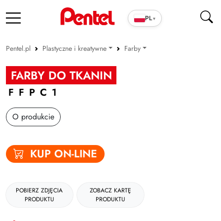
PL
▾
Pentel.pl
Plastyczne i kreatywne
Farby
Produkty szkolno-biurowe
Pastele
FARBY DO TKANIN
Cienkopisy i pióra ENERGEL
Kredki
FFPC1
Długopisy
Akwarelowe
O produkcie
Wkłady
Farby
Markery
Pędzelki/Brush peny
KUP ON-LINE
Zakreślacze
Zestawy kreatywne
Cienkopisy i Kaligrafia
Inne
POBIERZ ZDJĘCIA
ZOBACZ KARTĘ
Korektory
PRODUKTU
PRODUKTU
Ołówki i grafity