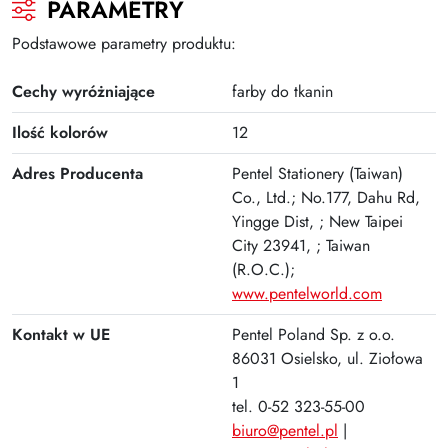
PARAMETRY
Gumki
Podstawowe parametry produktu:
Kleje
Cechy wyróżniające
farby do tkanin
Plastyczne i kreatywne
Ilość kolorów
12
Organizacja dokumentów
Adres Producenta
Pentel Stationery (Taiwan)
Produkty upominkowe
Co., Ltd.; No.177, Dahu Rd,
Yingge Dist, ; New Taipei
EKO-RECYCOLOGY
City 23941, ; Taiwan
Wyprawka szkolna
(R.O.C.);
www.pentelworld.com
Nożyczki
Kontakt w UE
Pentel Poland Sp. z o.o.
Zszywacze | Zszywki
86031 Osielsko, ul. Ziołowa
Kamuflaż dokumentów
1
tel. 0-52 323-55-00
Zero Max Teczka Skoroszytowa
biuro@pentel.pl
|