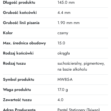
Plus
Długość produktu
145.0 mm
Grubość końcówki
4.4 mm
Grubość linii pisania
1.90 mm mm
Kolor
czarny
Max. średnica obudowy
15.0
Rodzaj końcówki
okrągła
Rodzaj tuszu
suchościeralny, pigmentowy,
na bazie alkoholu
Symbol produktu
MW85-A
Waga produktu
17.0 g
Zawartość tuszu
4.0
Adres Producenta
Pentel Stationery (Taiwan)