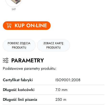
Gumki
set
Kleje
KUP ON-LINE
Plastyczne i kreatywne
Organizacja dokumentów
Produkty upominkowe
POBIERZ ZDJĘCIA
ZOBACZ KARTĘ
PRODUKTU
PRODUKTU
EKO-RECYCOLOGY
PARAMETRY
Wyprawka szkolna
Podstawowe parametry produktu:
Nożyczki
Certyfikat fabryki
ISO9001:2008
Zszywacze | Zszywki
Długość końcówki
7.0 mm
Kamuflaż dokumentów
Zero Max Teczka Skoroszytowa
Długość linii pisania
250 m