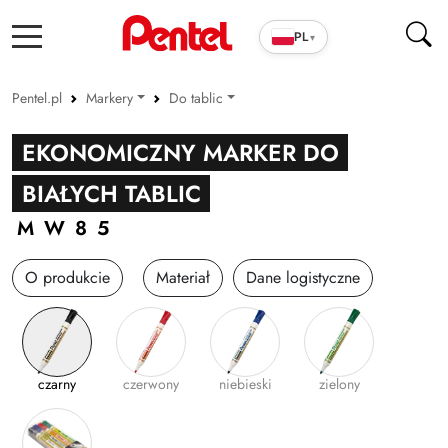
PL
▾
Pentel.pl
Markery
Do tablic
Produkty szkolno-biurowe
Permanentne
EKONOMICZNY MARKER DO
Cienkopisy i pióra ENERGEL
Olejowe
BIAŁYCH TABLIC
Długopisy
Kredowe
MW85
Wkłady
Do tablic
O produkcie
Materiał
Dane logistyczne
Markery
Zakreślacze
Cienkopisy i Kaligrafia
czarny
czerwony
niebieski
zielony
Korektory
Ołówki i grafity