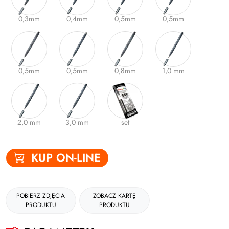
Gumki
0,3mm
0,4mm
0,5mm
0,5mm
Kleje
Plastyczne i kreatywne
0,5mm
0,5mm
0,8mm
1,0 mm
Organizacja dokumentów
Produkty upominkowe
EKO-RECYCOLOGY
2,0 mm
3,0 mm
set
Wyprawka szkolna
Nożyczki
KUP ON-LINE
Zszywacze | Zszywki
Kamuflaż dokumentów
POBIERZ ZDJĘCIA
ZOBACZ KARTĘ
PRODUKTU
PRODUKTU
Zero Max Teczka Skoroszytowa