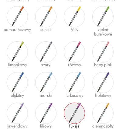
Gumki
Kleje
pomarańczowy
sunset
żółty
zieleń
Plastyczne i kreatywne
butelkowa
Organizacja dokumentów
Produkty upominkowe
limonkowy
szary
różowy
baby pink
EKO-RECYCOLOGY
Wyprawka szkolna
Nożyczki
błękitny
morski
turkusowy
fioletowy
Zszywacze | Zszywki
Kamuflaż dokumentów
Zero Max Teczka Skoroszytowa
lawendowy
liliowy
fuksja
ciemnożółty