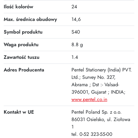
Ilość kolorów
24
Max. średnica obudowy
14,6
Symbol produktu
S40
Waga produktu
8.8 g
Zawartość tuszu
1.4
Adres Producenta
Pentel Stationery (India) PVT.
Ltd.; Survey No. 327,
Abrama ; Dst :- Valsad-
396001, Gujarat ; INDIA;
www.pentel.co.in
Kontakt w UE
Pentel Poland Sp. z o.o.
86031 Osielsko, ul. Ziołowa
1
tel. 0-52 323-55-00