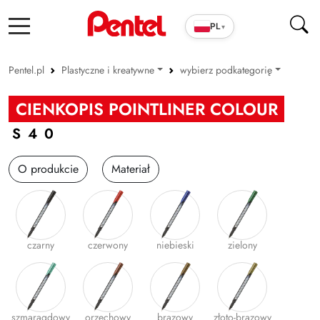
PL
▾
Pentel.pl
Plastyczne i kreatywne
wybierz podkategorię
Produkty szkolno-biurowe
Pastele
CIENKOPIS POINTLINER COLOUR
Cienkopisy i pióra ENERGEL
Kredki
S40
Długopisy
Akwarelowe
O produkcie
Materiał
Wkłady
Farby
Markery
Pędzelki/Brush peny
Zakreślacze
Zestawy kreatywne
czarny
czerwony
niebieski
zielony
Cienkopisy i Kaligrafia
Inne
Korektory
Ołówki i grafity
szmaragdowy
orzechowy
brązowy
złoto-brązowy