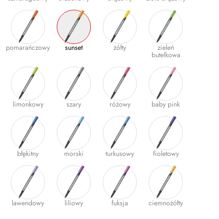
Gumki
Kleje
pomarańczowy
sunset
żółty
zieleń
Plastyczne i kreatywne
butelkowa
Organizacja dokumentów
Produkty upominkowe
limonkowy
szary
różowy
baby pink
EKO-RECYCOLOGY
Wyprawka szkolna
Nożyczki
błękitny
morski
turkusowy
fioletowy
Zszywacze | Zszywki
Kamuflaż dokumentów
Zero Max Teczka Skoroszytowa
lawendowy
liliowy
fuksja
ciemnożółty