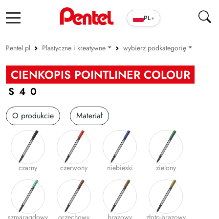
PL
▾
Pentel.pl
Plastyczne i kreatywne
wybierz podkategorię
Produkty szkolno-biurowe
Pastele
CIENKOPIS POINTLINER COLOUR
Cienkopisy i pióra ENERGEL
Kredki
S40
Długopisy
Akwarelowe
O produkcie
Materiał
Wkłady
Farby
Markery
Pędzelki/Brush peny
Zakreślacze
Zestawy kreatywne
czarny
czerwony
niebieski
zielony
Cienkopisy i Kaligrafia
Inne
Korektory
Ołówki i grafity
szmaragdowy
orzechowy
brązowy
złoto-brązowy