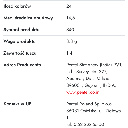
Ilość kolorów
24
Max. średnica obudowy
14,6
Symbol produktu
S40
Waga produktu
8.8 g
Zawartość tuszu
1.4
Adres Producenta
Pentel Stationery (India) PVT.
Ltd.; Survey No. 327,
Abrama ; Dst :- Valsad-
396001, Gujarat ; INDIA;
www.pentel.co.in
Kontakt w UE
Pentel Poland Sp. z o.o.
86031 Osielsko, ul. Ziołowa
1
tel. 0-52 323-55-00